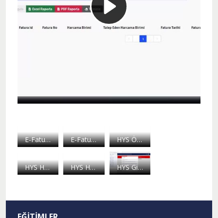
E-Fatura2
E-Fatura1
HYS Ödeme Emri Belgesi Hazırlama
HYS Harcama Onaylama
HYS Harcama Ekleme
HYS Giriş
EĞITIMLER