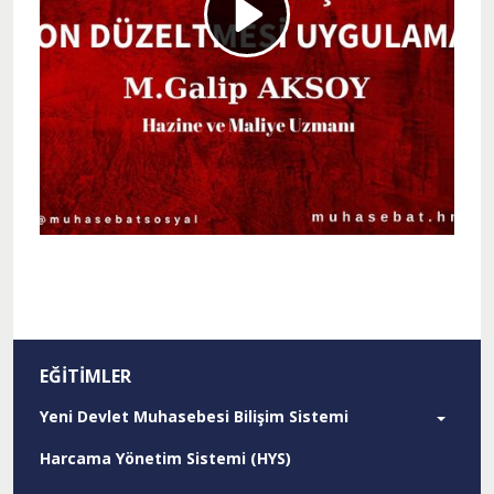
Devlet Muhasebesi Bilişim Sistemi Enflasyon Düzeltmesi Uygu
Enflasyon Düzeltmesi Eğitimi (Hamdi Gülşen)
Enflasyon Düzeltmesi Eğitimi (Volkan ARTAR)
EĞITIMLER
Yeni Devlet Muhasebesi Bilişim Sistemi
Harcama Yönetim Sistemi (HYS)